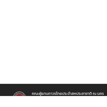
ช
า
ช
า
ติ
ข่
า
ว
แ
ล
ะ
กิ
จ
ก
คณะผู้แทนถาวรไทยประจำสหประชาชาติ ณ นคร
ร
นิวยอร์ก
ร
Permanent Mission of Thailand New York
ม