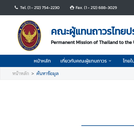
Tel. (1 - 212) 754-2230
Fax. (1 - 212) 688-3029
ห
น้
คณะผู้แทนถาวรไทยปร
า
ห
Permanent Mission of Thailand to the
ลั
ก
หน้าหลัก
เกี่ยวกับคณะผู้แทนถาวร
ไทยใ
เ
หน้าหลัก
ค้นหาข้อมูล
กี่
ย
ว
กั
บ
ค
ณ
ะ
ผู้