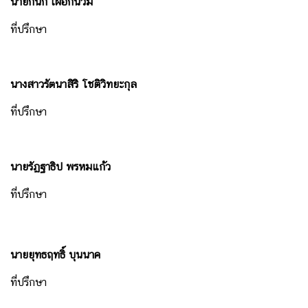
นายกนก เผือกนวม
ช
า
ที่ปรึกษา
ช
า
ติ
นางสาวรัตนาสิริ โชติวิทยะกุล
ที่ปรึกษา
ข่
า
ว
นายรัฏฐาธิป พรหมแก้ว
แ
ล
ที่ปรึกษา
ะ
กิ
จ
ก
นายยุทธฤทธิ์ บุนนาค
ร
ที่ปรึกษา
ร
ม