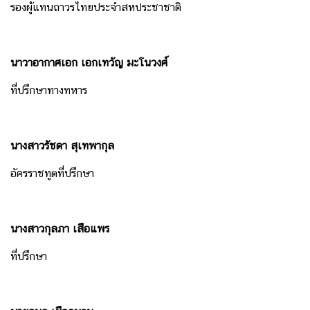
รองผู้แทนถาวรไทยประจำสหประชาชาติ
แ
ท
น
ถ
นาวาอากาศเอก เอกเทวัญ มะโนวงศ์
า
ที่ปรึกษาทางทหาร
ว
ร
นางสาวรัชดา สุเทพากุล
ไ
ท
อัครราชทูตที่ปรึกษา
ย
ใ
น
นางสาวกุลภา เสือแพร
ส
ห
ที่ปรึกษา
ป
ร
ะ