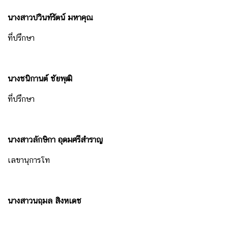
นางสาวปวินท์รัตน์ มหาคุณ
ถ้
ที่ปรึกษา
อ
ย
แ
ถ
นางชนิกานต์ ชัยพุฒิ
ล
ที่ปรึกษา
ง
อั
พ
นางสาวลักษิกา อุดมศรีสำราญ
เ
ด
เลขานุการโท
ท
ป
ร
นางสาวนฤมล สิงหเดช
ะ
เ