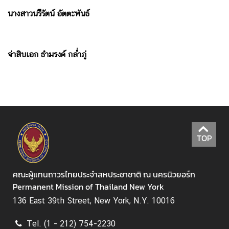
ท
นางสาวนรีรัตน์ อัตตะพันธ์
ศ
ไ
ท
ย
จ่าสิบเอก ธำมรงค์ กล่ำภู่
ป
ร
ะ
ก
า
TOP
ศ
คณะผู้แทนถาวรไทยประจำสหประชาชาติ ณ นครนิวยอร์ก
ติ
Permanent Mission of Thailand New York
ด
136 East 39th Street, New York, N.Y. 10016
ต่
อ
Tel. (1 - 212) 754-2230