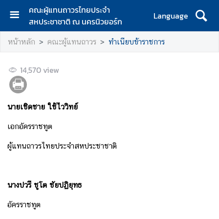
คณะผู้แทนถาวรไทยประจำ
Language
สหประชาชาติ ณ นครนิวยอร์ก
ห
หน้าหลัก
คณะผู้แทนถาวร
ทำเนียบข้าราชการ
น้
า
ห
14,570
view
ลั
ก
นายเชิดชาย ใช้ไววิทย์
เ
กี่
เอกอัครราชทูต
ย
ว
ผู้แทนถาวรไทยประจำสหประชาชาติ
กั
บ
ค
นางปวรี ชูโต ชัยปฏิยุทธ
ณ
ะ
อัครราชทูต
ผู้